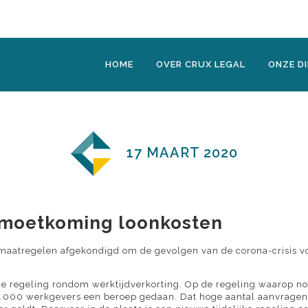
HOME
OVER CRUX LEGAL
ONZE D
17 MAART 2020
gemoetkoming loonkosten
 maatregelen afgekondigd om de gevolgen van de corona-crisis v
e regeling rondom werktijdverkorting. Op de regeling waarop no
.000 werkgevers een beroep gedaan. Dat hoge aantal aanvragen v