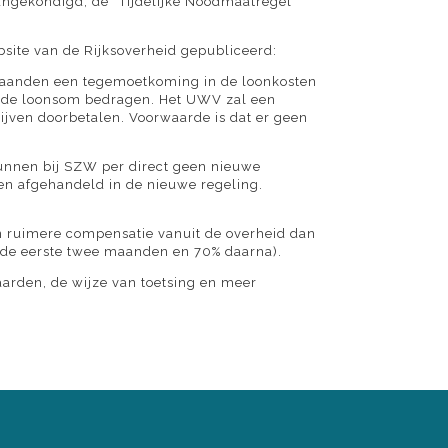
aangekondigd, de “Tijdelijke Noodmaatregel
bsite van de Rijksoverheid gepubliceerd:
maanden een tegemoetkoming in de loonkosten
n de loonsom bedragen. Het UWV zal een
jven doorbetalen. Voorwaarde is dat er geen
kunnen bij SZW per direct geen nieuwe
en afgehandeld in de nieuwe regeling.
een ruimere compensatie vanuit de overheid dan
n de eerste twee maanden en 70% daarna).
aarden, de wijze van toetsing en meer