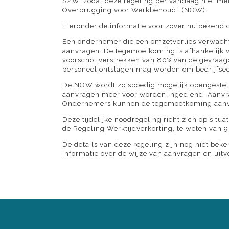
SZW, zodat deze regeling per vandaag niet meer
Overbrugging voor Werkbehoud” (NOW).
Hieronder de informatie voor zover nu bekend 
Een ondernemer die een omzetverlies verwach
aanvragen. De tegemoetkoming is afhankelijk 
voorschot verstrekken van 80% van de gevraag
personeel ontslagen mag worden om bedrijfsec
De NOW wordt zo spoedig mogelijk opengesteld 
aanvragen meer voor worden ingediend. Aanvra
Ondernemers kunnen de tegemoetkoming aanvr
Deze tijdelijke noodregeling richt zich op sit
de Regeling Werktijdverkorting, te weten van 
De details van deze regeling zijn nog niet bek
informatie over de wijze van aanvragen en uit