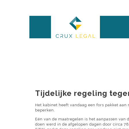
Tijdelijke regeling te
Het kabinet heeft vandaag een fors pakket aan
beperken.
Eén van de maatregelen is het aanpassen van d
doen werd in de afgelopen dagen door circa 78