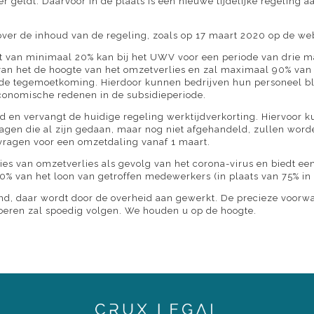
 geldt. Daarvoor in de plaats is een nieuwe tijdelijke regeling 
over de inhoud van de regeling, zoals op 17 maart 2020 op de we
t van minimaal 20% kan bij het UWV voor een periode van drie 
van het de hoogte van het omzetverlies en zal maximaal 90% va
de tegemoetkoming. Hierdoor kunnen bedrijven hun personeel bli
onomische redenen in de subsidieperiode.
en vervangt de huidige regeling werktijdverkorting. Hiervoor 
gen die al zijn gedaan, maar nog niet afgehandeld, zullen word
agen voor een omzetdaling vanaf 1 maart.
uaties van omzetverlies als gevolg van het corona-virus en biedt 
90% van het loon van getroffen medewerkers (in plaats van 75% i
end, daar wordt door de overheid aan gewerkt. De precieze voorw
voeren zal spoedig volgen. We houden u op de hoogte.