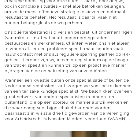
creatieve oplossing voor onze cliënt. Daarbij doorzien wij –
ook in complexe situaties – snel alle betrokken belangen,
om zo de meest effectieve strategie te kiezen en optimaal
resultaat te behalen. Het resultaat is daarbij vaak niet
minder belangrijk als de weg erheen.
Ons cliëntenbestand is divers en bestaat uit ondernemingen
(van mkb tot multinational), ondernemingsraden,
bestuurders en werknemers. Cliënten weten ons niet alleen
te vinden als er een probleem speelt, maar houden vaak
nauw contact met ons als reguliere sparring partner op HR-
gebied. Hierdoor zijn wij in een vroeg stadium op de hoogte
van wat er speelt en kunnen wij op een proactieve manier
bijdragen aan de ontwikkeling van onze cliënten.
Wanneer een kwestie buiten onze specialisatie of buiten de
Nederlandse rechtssfeer valt, zorgen we voor betrokkenheid
van een ter zake kundige specialist. We beschikken over een
groot netwerk van andere specialisten in binnen- en
buitenland, die op een soortelijke manier als wij werken en
die waar nodig snel bijgeschakeld kunnen worden.
Daarnaast zijn wij alle drie lid geworden van de Vereniging
voor Arbeidsrecht Advocaten Midden-Nederland (VAAMN).