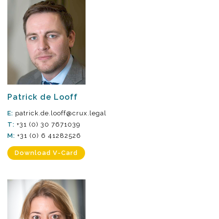
Patrick de Looff
E:
patrick.de.looff@crux.legal
T:
+31 (0) 30 7671039
M:
+31 (0) 6 41282526
Download V-Card