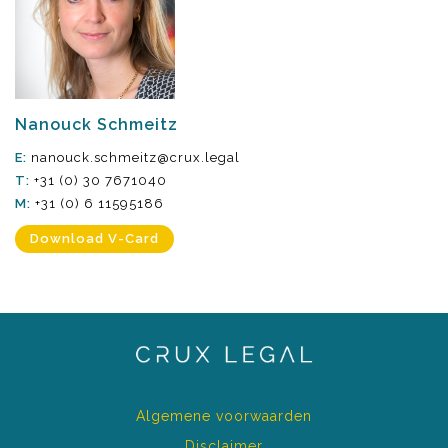
Nanouck Schmeitz
E:
nanouck.schmeitz@crux.legal
T:
+31 (0) 30 7671040
M:
+31 (0) 6 11595186
Download V-Card
Algemene voorwaarden
Disclaimer