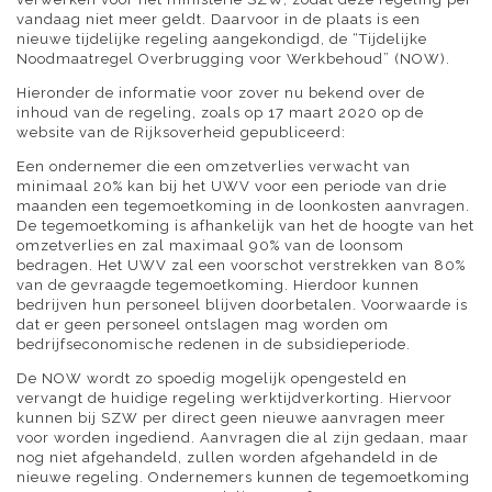
vandaag niet meer geldt. Daarvoor in de plaats is een
nieuwe tijdelijke regeling aangekondigd, de “Tijdelijke
Noodmaatregel Overbrugging voor Werkbehoud” (NOW).
Hieronder de informatie voor zover nu bekend over de
inhoud van de regeling, zoals op 17 maart 2020 op de
website van de Rijksoverheid gepubliceerd:
Een ondernemer die een omzetverlies verwacht van
minimaal 20% kan bij het UWV voor een periode van drie
maanden een tegemoetkoming in de loonkosten aanvragen.
De tegemoetkoming is afhankelijk van het de hoogte van het
omzetverlies en zal maximaal 90% van de loonsom
bedragen. Het UWV zal een voorschot verstrekken van 80%
van de gevraagde tegemoetkoming. Hierdoor kunnen
bedrijven hun personeel blijven doorbetalen. Voorwaarde is
dat er geen personeel ontslagen mag worden om
bedrijfseconomische redenen in de subsidieperiode.
De NOW wordt zo spoedig mogelijk opengesteld en
vervangt de huidige regeling werktijdverkorting. Hiervoor
kunnen bij SZW per direct geen nieuwe aanvragen meer
voor worden ingediend. Aanvragen die al zijn gedaan, maar
nog niet afgehandeld, zullen worden afgehandeld in de
nieuwe regeling. Ondernemers kunnen de tegemoetkoming