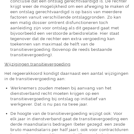
conclusie dat een ontslag gerechtvaardigd is. De rechter
krijgt weer de mogelijkheid om een afweging te maken of
een ontslag gerechtvaardigd is op basis van meerdere
factoren vanuit verschillende ontslaggronden. Zo kan
een matig dossier omtrent disfunctioneren toch
aanleiding zijn voor ontslag als dit gepaard gaat met
bijvoorbeeld een verstoorde arbeidsrelatie. Hier staat
tegenover dat de rechter een extra vergoeding kan
toekennen van maximaal de helft van de
transitievergoeding (bovenop de reeds bestaande
transitievergoeding).
Wijzigingen transitievergoeding
Het regeerakkoord kondigt daarnaast een aantal wijzigingen
in de transitievergoeding aan:
Werknemers zouden meteen bij aanvang van het
dienstverband recht moeten krijgen op een
transitievergoeding bij ontslag op initiatief van
werkgever. Dat is nu pas na twee jaar.
De hoogte van de transitievergoeding wijzigt ook: Voor
elk jaar in dienstverband gaat de transitievergoeding een
derde maandsalaris bedragen (beter gezegd: een zesde
bruto maandsalaris per half jaar), ook voor contractduren