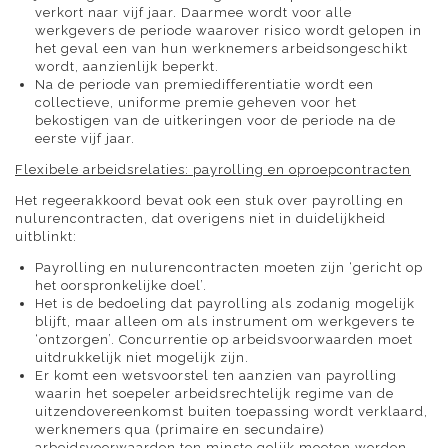
verkort naar vijf jaar. Daarmee wordt voor alle
werkgevers de periode waarover risico wordt gelopen in
het geval een van hun werknemers arbeidsongeschikt
wordt, aanzienlijk beperkt.
Na de periode van premiedifferentiatie wordt een
collectieve, uniforme premie geheven voor het
bekostigen van de uitkeringen voor de periode na de
eerste vijf jaar.
Flexibele arbeidsrelaties: payrolling e­n oproepcontracten
Het regeerakkoord bevat ook een stuk over payrolling en
nulurencontracten, dat overigens niet in duidelijkheid
uitblinkt:
Payrolling en nulurencontracten moeten zijn ‘gericht op
het oorspronkelijke doel’.
Het is de bedoeling dat payrolling als zodanig mogelijk
blijft, maar alleen om als instrument om werkgevers te
‘ontzorgen’. Concurrentie op arbeidsvoorwaarden moet
uitdrukkelijk niet mogelijk zijn.
Er komt een wetsvoorstel ten aanzien van payrolling
waarin het soepeler arbeidsrechtelijk regime van de
uitzendovereenkomst buiten toepassing wordt verklaard,
werknemers qua (primaire en secundaire)
arbeidsvoorwaarden ten minste gelijk moeten worden