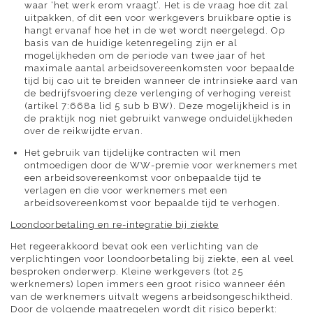
waar ‘het werk erom vraagt’. Het is de vraag hoe dit zal
uitpakken, of dit een voor werkgevers bruikbare optie is
hangt ervanaf hoe het in de wet wordt neergelegd. Op
basis van de huidige ketenregeling zijn er al
mogelijkheden om de periode van twee jaar of het
maximale aantal arbeidsovereenkomsten voor bepaalde
tijd bij cao uit te breiden wanneer de intrinsieke aard van
de bedrijfsvoering deze verlenging of verhoging vereist
(artikel 7:668a lid 5 sub b BW). Deze mogelijkheid is in
de praktijk nog niet gebruikt vanwege onduidelijkheden
over de reikwijdte ervan.
Het gebruik van tijdelijke contracten wil men
ontmoedigen door de WW-premie voor werknemers met
een arbeidsovereenkomst voor onbepaalde tijd te
verlagen en die voor werknemers met een
arbeidsovereenkomst voor bepaalde tijd te verhogen.
Loondoorbetaling en re-integratie bij ziekte
Het regeerakkoord bevat ook een verlichting van de
verplichtingen voor loondoorbetaling bij ziekte, een al veel
besproken onderwerp. Kleine werkgevers (tot 25
werknemers) lopen immers een groot risico wanneer één
van de werknemers uitvalt wegens arbeidsongeschiktheid.
Door de volgende maatregelen wordt dit risico beperkt: