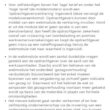
Voor zelfstandigen boven het ‘lage’ tarief en onder het
‘hoge’ tarief (de middenmoters) wordt een
‘opdrachtgeversverklaring’ ingevoerd (deze vervangt de
modelovereenkomst). Opdrachtgevers kunnen door
middel van een webmodule de verklaring invullen. Komt
er uit die module dat er geen sprake is van een
dienstverband, dan heeft de opdrachtgever zekerheid
vooraf van vrijwaring van loonbelasting en premies
werknemersverzekeringen en loopt de opdrachtgever
geen risico op een naheffingsaanslag (tenzij de
webmodule niet naar waarheid is ingevuld).
In de webmodule wordt een aantal duidelijke vragen
gesteld aan de opdrachtgever over de aard van de
werkzaamheden. Daarbij wordt ten behoeve van de
webmodule het onderdeel ‘gezagsverhouding’
verduidelijkt (bijvoorbeeld dat het enkel moeten
bijwonen van een vergadering op zichzelf geen indicatie
van gezag is). Daarnaast wil het kabinet de wet zo
aanpassen dat gezagsverhouding voortaan meer getoetst
wordt op basis van de materiële in plaats van formele
omstandigheden.
Het nieuwe kabinet gaat verder verkennen of en hoe
zelfstandig ondernemerschap via de invoering van een
ondernemersovereenkomst een eigen plek zou kunnen