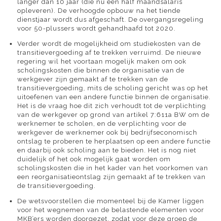
langer dan 10 jaar (die nu een half maandsalaris
opleveren). De verhoogde opbouw na het tiende
dienstjaar wordt dus afgeschaft. De overgangsregeling
voor 50-plussers wordt gehandhaafd tot 2020.
Verder wordt de mogelijkheid om studiekosten van de
transitievergoeding af te trekken verruimd. De nieuwe
regering wil het voortaan mogelijk maken om ook
scholingskosten die binnen de organisatie van de
werkgever zijn gemaakt af te trekken van de
transitievergoeding, mits de scholing gericht was op het
uitoefenen van een andere functie binnen de organisatie.
Het is de vraag hoe dit zich verhoudt tot de verplichting
van de werkgever op grond van artikel 7:611a BW om de
werknemer te scholen, en de verplichting voor de
werkgever de werknemer ook bij bedrijfseconomisch
ontslag te proberen te herplaatsen op een andere functie
en daarbij ook scholing aan te bieden. Het is nog niet
duidelijk of het ook mogelijk gaat worden om
scholingskosten die in het kader van het voorkomen van
een reorganisatieontslag zijn gemaakt af te trekken van
de transitievergoeding.
De wetsvoorstellen die momenteel bij de Kamer liggen
voor het wegnemen van de belastende elementen voor
MKB’ers worden doorgezet, zodat voor deze groep de