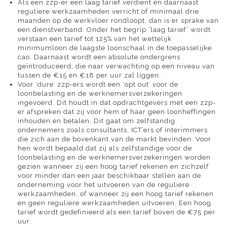
Als een zzp-er een laag tarief verdient en daarnaast
reguliere werkzaamheden verricht of minimaal drie
maanden op de werkvloer rondloopt, dan is er sprake van
een dienstverband. Onder het begrip ‘laag tarief’ wordt
verstaan een tarief tot 125% van het wettelijk
minimumloon de laagste loonschaal in de toepasselijke
cao. Daarnaast wordt een absolute ondergrens
geïntroduceerd, die naar verwachting op een niveau van
tussen de €15 en €18 per uur zal liggen.
Voor ‘dure’ zzp-ers wordt een ‘opt out’ voor de
loonbelasting en de werknemersverzekeringen
ingevoerd. Dit houdt in dat opdrachtgevers met een zzp-
er afspreken dat zij voor hem of haar geen loonheffingen
inhouden en betalen. Dit gaat om zelfstandig
ondernemers zoals consultants, ICT’ers of interimmers
die zich aan de bovenkant van de markt bevinden. Voor
hen wordt bepaald dat zij als zelfstandige voor de
loonbelasting en de werknemersverzekeringen worden
gezien wanneer zij een hoog tarief rekenen en zichzelf
voor minder dan een jaar beschikbaar stellen aan de
onderneming voor het uitvoeren van de reguliere
werkzaamheden, of wanneer zij een hoog tarief rekenen
en geen reguliere werkzaamheden uitvoeren. Een hoog
tarief wordt gedefinieerd als een tarief boven de €75 per
uur.