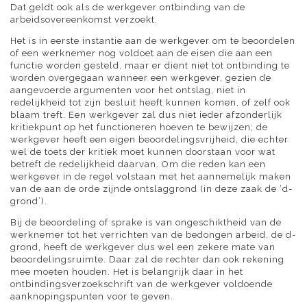
Dat geldt ook als de werkgever ontbinding van de
arbeidsovereenkomst verzoekt.
Het is in eerste instantie aan de werkgever om te beoordelen
of een werknemer nog voldoet aan de eisen die aan een
functie worden gesteld, maar er dient niet tot ontbinding te
worden overgegaan wanneer een werkgever, gezien de
aangevoerde argumenten voor het ontslag, niet in
redelijkheid tot zijn besluit heeft kunnen komen, of zelf ook
blaam treft. Een werkgever zal dus niet ieder afzonderlijk
kritiekpunt op het functioneren hoeven te bewijzen; de
werkgever heeft een eigen beoordelingsvrijheid, die echter
wel de toets der kritiek moet kunnen doorstaan voor wat
betreft de redelijkheid daarvan. Om die reden kan een
werkgever in de regel volstaan met het aannemelijk maken
van de aan de orde zijnde ontslaggrond (in deze zaak de ‘d-
grond’).
Bij de beoordeling of sprake is van ongeschiktheid van de
werknemer tot het verrichten van de bedongen arbeid, de d-
grond, heeft de werkgever dus wel een zekere mate van
beoordelingsruimte. Daar zal de rechter dan ook rekening
mee moeten houden. Het is belangrijk daar in het
ontbindingsverzoekschrift van de werkgever voldoende
aanknopingspunten voor te geven.