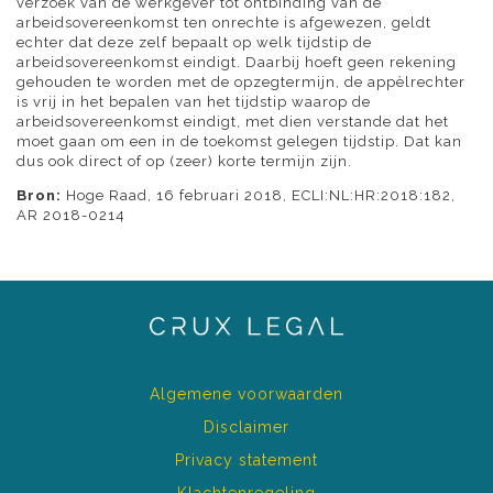
verzoek van de werkgever tot ontbinding van de
arbeidsovereenkomst ten onrechte is afgewezen, geldt
echter dat deze zelf bepaalt op welk tijdstip de
arbeidsovereenkomst eindigt. Daarbij hoeft geen rekening
gehouden te worden met de opzegtermijn, de appèlrechter
is vrij in het bepalen van het tijdstip waarop de
arbeidsovereenkomst eindigt, met dien verstande dat het
moet gaan om een in de toekomst gelegen tijdstip. Dat kan
dus ook direct of op (zeer) korte termijn zijn.
Bron:
Hoge Raad, 16 februari 2018, ECLI:NL:HR:2018:182,
AR 2018-0214
Algemene voorwaarden
Disclaimer
Privacy statement
Klachtenregeling