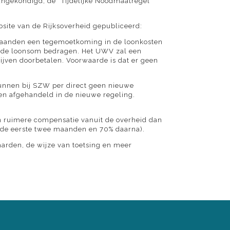
aangekondigd, de “Tijdelijke Noodmaatregel
bsite van de Rijksoverheid gepubliceerd:
maanden een tegemoetkoming in de loonkosten
n de loonsom bedragen. Het UWV zal een
jven doorbetalen. Voorwaarde is dat er geen
kunnen bij SZW per direct geen nieuwe
en afgehandeld in de nieuwe regeling.
een ruimere compensatie vanuit de overheid dan
n de eerste twee maanden en 70% daarna).
aarden, de wijze van toetsing en meer