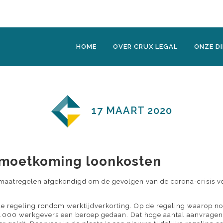
HOME
OVER CRUX LEGAL
ONZE D
17 MAART 2020
gemoetkoming loonkosten
 maatregelen afgekondigd om de gevolgen van de corona-crisis v
e regeling rondom werktijdverkorting. Op de regeling waarop no
.000 werkgevers een beroep gedaan. Dat hoge aantal aanvragen v