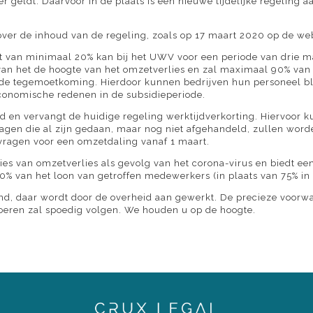
 geldt. Daarvoor in de plaats is een nieuwe tijdelijke regeling 
over de inhoud van de regeling, zoals op 17 maart 2020 op de we
t van minimaal 20% kan bij het UWV voor een periode van drie 
van het de hoogte van het omzetverlies en zal maximaal 90% va
de tegemoetkoming. Hierdoor kunnen bedrijven hun personeel bli
onomische redenen in de subsidieperiode.
en vervangt de huidige regeling werktijdverkorting. Hiervoor 
gen die al zijn gedaan, maar nog niet afgehandeld, zullen word
agen voor een omzetdaling vanaf 1 maart.
uaties van omzetverlies als gevolg van het corona-virus en biedt 
90% van het loon van getroffen medewerkers (in plaats van 75% i
end, daar wordt door de overheid aan gewerkt. De precieze voorw
voeren zal spoedig volgen. We houden u op de hoogte.