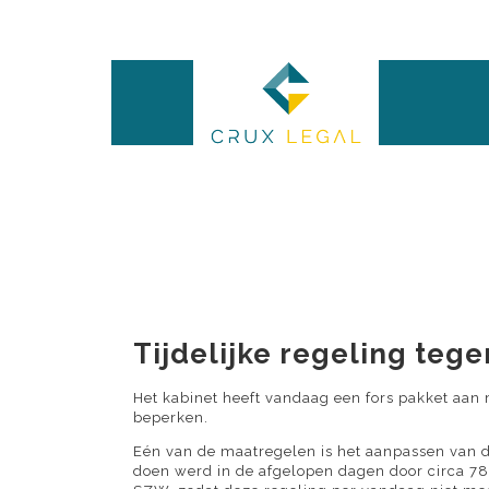
Tijdelijke regeling te
Het kabinet heeft vandaag een fors pakket aan
beperken.
Eén van de maatregelen is het aanpassen van d
doen werd in de afgelopen dagen door circa 78