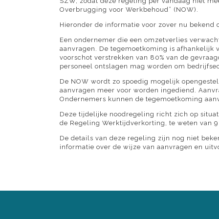
SZW, zodat deze regeling per vandaag niet meer
Overbrugging voor Werkbehoud” (NOW).
Hieronder de informatie voor zover nu bekend 
Een ondernemer die een omzetverlies verwach
aanvragen. De tegemoetkoming is afhankelijk 
voorschot verstrekken van 80% van de gevraag
personeel ontslagen mag worden om bedrijfsec
De NOW wordt zo spoedig mogelijk opengesteld 
aanvragen meer voor worden ingediend. Aanvra
Ondernemers kunnen de tegemoetkoming aanvr
Deze tijdelijke noodregeling richt zich op sit
de Regeling Werktijdverkorting, te weten van 
De details van deze regeling zijn nog niet bek
informatie over de wijze van aanvragen en uit