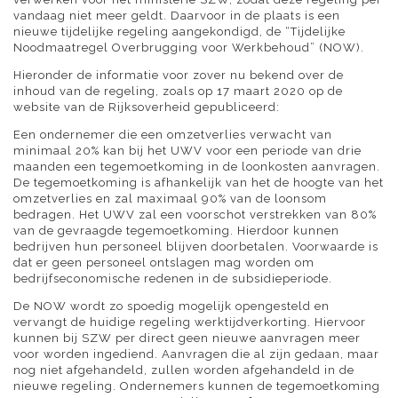
vandaag niet meer geldt. Daarvoor in de plaats is een
nieuwe tijdelijke regeling aangekondigd, de “Tijdelijke
Noodmaatregel Overbrugging voor Werkbehoud” (NOW).
Hieronder de informatie voor zover nu bekend over de
inhoud van de regeling, zoals op 17 maart 2020 op de
website van de Rijksoverheid gepubliceerd:
Een ondernemer die een omzetverlies verwacht van
minimaal 20% kan bij het UWV voor een periode van drie
maanden een tegemoetkoming in de loonkosten aanvragen.
De tegemoetkoming is afhankelijk van het de hoogte van het
omzetverlies en zal maximaal 90% van de loonsom
bedragen. Het UWV zal een voorschot verstrekken van 80%
van de gevraagde tegemoetkoming. Hierdoor kunnen
bedrijven hun personeel blijven doorbetalen. Voorwaarde is
dat er geen personeel ontslagen mag worden om
bedrijfseconomische redenen in de subsidieperiode.
De NOW wordt zo spoedig mogelijk opengesteld en
vervangt de huidige regeling werktijdverkorting. Hiervoor
kunnen bij SZW per direct geen nieuwe aanvragen meer
voor worden ingediend. Aanvragen die al zijn gedaan, maar
nog niet afgehandeld, zullen worden afgehandeld in de
nieuwe regeling. Ondernemers kunnen de tegemoetkoming