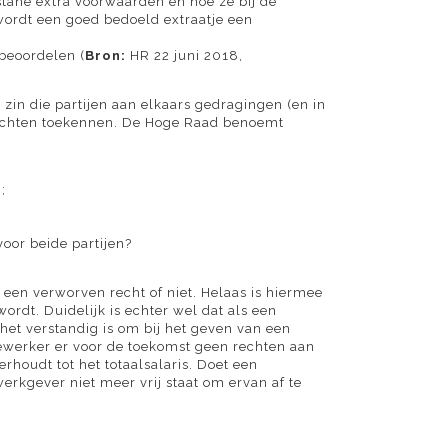
stane extra voorwaarden en hoe ze bij de
wordt een goed bedoeld extraatje een
beoordelen (
Bron:
HR 22 juni 2018,
in die partijen aan elkaars gedragingen (en in
mochten toekennen. De Hoge Raad benoemt
;
oor beide partijen?
en verworven recht of niet. Helaas is hiermee
ordt. Duidelijk is echter wel dat als een
et verstandig is om bij het geven van een
edewerker er voor de toekomst geen rechten aan
rhoudt tot het totaalsalaris. Doet een
erkgever niet meer vrij staat om ervan af te