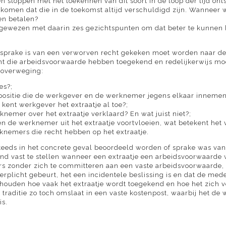
 stoppen met het toekennen van dit soort in de loop der tijd ont
omen dat die in de toekomst altijd verschuldigd zijn. Wanneer 
en betalen?
 gewezen met daarin zes gezichtspunten om dat beter te kunnen 
 sprake is van een verworven recht gekeken moet worden naar de z
nt die arbeidsvoorwaarde hebben toegekend en redelijkerwijs 
r overweging:
es?;
positie die de werkgever en de werknemer jegens elkaar innemen
kent werkgever het extraatje al toe?;
emer over het extraatje verklaard? En wat juist niet?;
n de werknemer uit het extraatje voortvloeien, wat betekent het v
nemers die recht hebben op het extraatje.
ds in het concrete geval beoordeeld worden of sprake was van e
hand vast te stellen wanneer een extraatje een arbeidsvoorwaarde w
s zonder zich te committeren aan een vaste arbeidsvoorwaarde, h
nverplicht gebeurt, het een incidentele beslissing is en dat de m
 houden hoe vaak het extraatje wordt toegekend en hoe het zich ve
raditie zo toch omslaat in een vaste kostenpost, waarbij het de w
is.