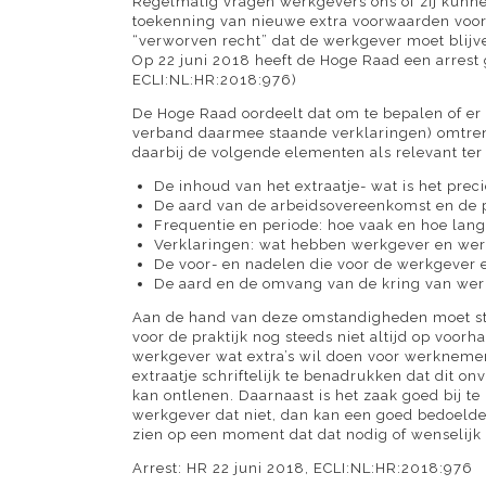
Regelmatig vragen werkgevers ons of zij kunnen
toekenning van nieuwe extra voorwaarden voork
“verworven recht” dat de werkgever moet blijv
Op 22 juni 2018 heeft de Hoge Raad een arrest
ECLI:NL:HR:2018:976
)
De Hoge Raad oordeelt dat om te bepalen of er
verband daarmee staande verklaringen) omtre
daarbij de volgende elementen als relevant te
De inhoud van het extraatje- wat is het preci
De aard van de arbeidsovereenkomst en de 
Frequentie en periode: hoe vaak en hoe lang 
Verklaringen: wat hebben werkgever en werkn
De voor- en nadelen die voor de werkgever e
De aard en de omvang van de kring van werk
Aan de hand van deze omstandigheden moet stee
voor de praktijk nog steeds niet altijd op voor
werkgever wat extra’s wil doen voor werknemer
extraatje schriftelijk te benadrukken dat dit o
kan ontlenen. Daarnaast is het zaak goed bij te
werkgever dat niet, dan kan een goed bedoelde t
zien op een moment dat dat nodig of wenselijk 
Arrest: HR 22 juni 2018, ECLI:NL:HR:2018:976