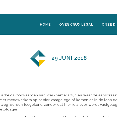
HOME
OVER CRUX LEGAL
ONZE D
29 JUNI 2018
es de arbeidsvoorwaarden van werknemers zijn en waar ze aanspraa
met medewerkers op papier vastgelegd of komen er in de loop der t
weg worden toegekend zonder dat hier iets over wordt vastgeleg
verlofdagen.