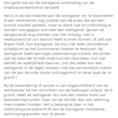
Dat geldt ook als de werkgever ontbinding van de
arbeidsovereenkomst verzoekt.
Het is in eerste instantie aan de werkgever om te beoordelen
of een werknemer nog voldoet aan de eisen die aan een
functie worden gesteld, maar er dient niet tot ontbinding te
worden overgegaan wanneer een werkgever, gezien de
aangevoerde argumenten voor het ontslag, niet in
redelijkheid tot zijn besluit heeft kunnen komen, of zelf ook
blaam treft. Een werkgever zal dus niet ieder afzonderlijk
kritiekpunt op het functioneren hoeven te bewijzen; de
werkgever heeft een eigen beoordelingsvrijheid, die echter
wel de toets der kritiek moet kunnen doorstaan voor wat
betreft de redelijkheid daarvan. Om die reden kan een
werkgever in de regel volstaan met het aannemelijk maken
van de aan de orde zijnde ontslaggrond (in deze zaak de ‘d-
grond’).
Bij de beoordeling of sprake is van ongeschiktheid van de
werknemer tot het verrichten van de bedongen arbeid, de d-
grond, heeft de werkgever dus wel een zekere mate van
beoordelingsruimte. Daar zal de rechter dan ook rekening
mee moeten houden. Het is belangrijk daar in het
ontbindingsverzoekschrift van de werkgever voldoende
aanknopingspunten voor te geven.