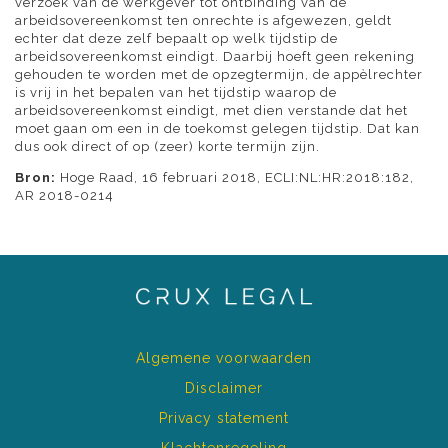
verzoek van de werkgever tot ontbinding van de
arbeidsovereenkomst ten onrechte is afgewezen, geldt
echter dat deze zelf bepaalt op welk tijdstip de
arbeidsovereenkomst eindigt. Daarbij hoeft geen rekening
gehouden te worden met de opzegtermijn, de appèlrechter
is vrij in het bepalen van het tijdstip waarop de
arbeidsovereenkomst eindigt, met dien verstande dat het
moet gaan om een in de toekomst gelegen tijdstip. Dat kan
dus ook direct of op (zeer) korte termijn zijn.
Bron:
Hoge Raad, 16 februari 2018, ECLI:NL:HR:2018:182,
AR 2018-0214
Algemene voorwaarden
Disclaimer
Privacy statement
Klachtenregeling