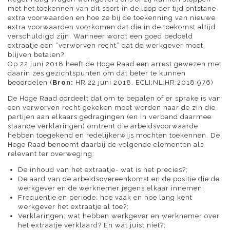
met het toekennen van dit soort in de loop der tijd ontstane
extra voorwaarden en hoe ze bij de toekenning van nieuwe
extra voorwaarden voorkomen dat die in de toekomst altijd
verschuldigd zijn. Wanneer wordt een goed bedoeld
extraatje een “verworven recht” dat de werkgever moet
blijven betalen?
Op 22 juni 2018 heeft de Hoge Raad een arrest gewezen met
daarin zes gezichtspunten om dat beter te kunnen
beoordelen (
Bron:
HR 22 juni 2018, ECLI:NL:HR:2018:976
)
De Hoge Raad oordeelt dat om te bepalen of er sprake is van
een verworven recht gekeken moet worden naar de zin die
partijen aan elkaars gedragingen (en in verband daarmee
staande verklaringen) omtrent die arbeidsvoorwaarde
hebben toegekend en redelijkerwijs mochten toekennen. De
Hoge Raad benoemt daarbij de volgende elementen als
relevant ter overweging:
De inhoud van het extraatje- wat is het precies?;
De aard van de arbeidsovereenkomst en de positie die de
werkgever en de werknemer jegens elkaar innemen;
Frequentie en periode: hoe vaak en hoe lang kent
werkgever het extraatje al toe?;
Verklaringen: wat hebben werkgever en werknemer over
het extraatje verklaard? En wat juist niet?;