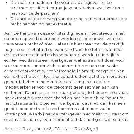
De voor- en nadelen die voor de werkgever en de
werknemer uit het extraatje voortvloeien, wat betekent
het voor beide partijen?
De aard en de omvang van de kring van werknemers die
recht hebben op het extraatje.
Aan de hand van deze omstandigheden moet steeds in het
concrete geval beoordeeld worden of sprake was van een
verworven recht of niet. Helaas is hiermee voor de praktijk
nog steeds niet altijd op voorhand vast te stellen wanneer
een extraatje een arbeidsvoorwaarde wordt. Duidelijk is
echter wel dat als een werkgever wat extra’s wil doen voor
werknemers zonder zich te committeren aan een vaste
arbeidsvoorwaarde, het verstandig is om bij het geven van
een extraatje schriftelijk te benadrukken dat dit onverplicht
gebeurt, het een incidentele beslissing is en dat de
medewerker er voor de toekomst geen rechten aan kan
ontlenen. Daarnaast is het zaak goed bij te houden hoe vaak
het extraatje wordt toegekend en hoe het zich verhoudt tot
het totaalsalaris. Doet een werkgever dat niet, dan kan een
goed bedoelde traditie zo toch omslaat in een vaste
kostenpost, waarbij het de werkgever niet meer vrij staat om
ervan af te zien op een moment dat dat nodig of wenselijk is.
Arrest: HR 22 juni 2018, ECLI:NL:HR:2018:976