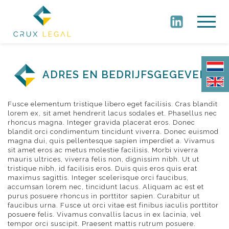
ADRES EN BEDRIJFSGEGEVENS
Fusce elementum tristique libero eget facilisis. Cras blandit
lorem ex, sit amet hendrerit lacus sodales et. Phasellus nec
rhoncus magna. Integer gravida placerat eros. Donec
blandit orci condimentum tincidunt viverra. Donec euismod
magna dui, quis pellentesque sapien imperdiet a. Vivamus
sit amet eros ac metus molestie facilisis. Morbi viverra
mauris ultrices, viverra felis non, dignissim nibh. Ut ut
tristique nibh, id facilisis eros. Duis quis eros quis erat
maximus sagittis. Integer scelerisque orci faucibus,
accumsan lorem nec, tincidunt lacus. Aliquam ac est et
purus posuere rhoncus in porttitor sapien. Curabitur ut
faucibus urna. Fusce ut orci vitae est finibus iaculis porttitor
posuere felis. Vivamus convallis lacus in ex lacinia, vel
tempor orci suscipit. Praesent mattis rutrum posuere.